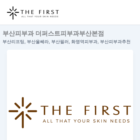
콘
텐
츠
로
부산피부과 더퍼스트피부과부산본점
건
너
부산리프팅, 부산울쎄라, 부산필러, 화명역피부과, 부산피부과추천
뛰
기