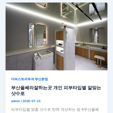
더퍼스트피부과 부산본점
부산울쎄라잘하는곳 개인 피부타입별 알맞는
샷수로
admin
/
2026-07-23
피부타입별 맞춤 샷수로 탄력 개선하는 법 #부산울쎄